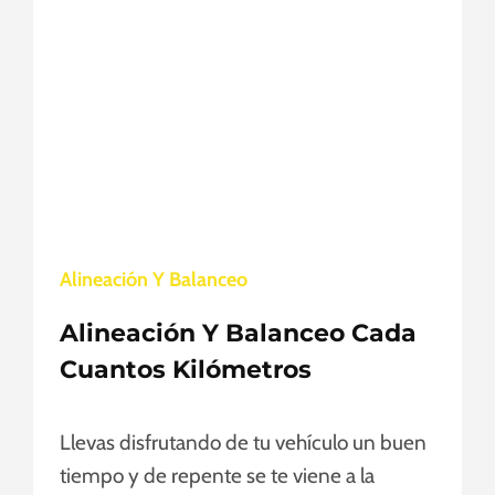
S
P
A
R
A
E
L
D
E
S
Alineación Y Balanceo
G
A
Alineación Y Balanceo Cada
S
T
Cuantos Kilómetros
E
I
Llevas disfrutando de tu vehículo un buen
R
R
tiempo y de repente se te viene a la