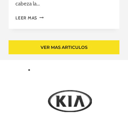
E
cabeza la…
G
U
A
LEER MAS
L
L
A
I
R
N
E
E
VER MAS ARTICULOS
N
A
L
C
A
I
S
Ó
L
N
L
Y
A
B
N
A
T
L
A
A
S
N
C