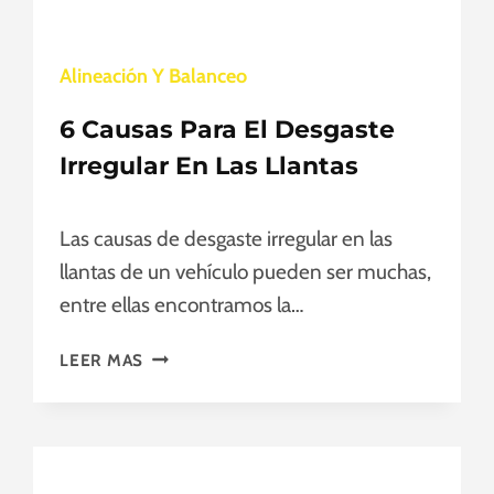
N
E
L
Alineación Y Balanceo
S
E
6 Causas Para El Desgaste
C
T
Irregular En Las Llantas
O
R
Las causas de desgaste irregular en las
A
U
llantas de un vehículo pueden ser muchas,
T
entre ellas encontramos la…
O
M
6
LEER MAS
O
C
T
A
R
U
I
S
Z
A