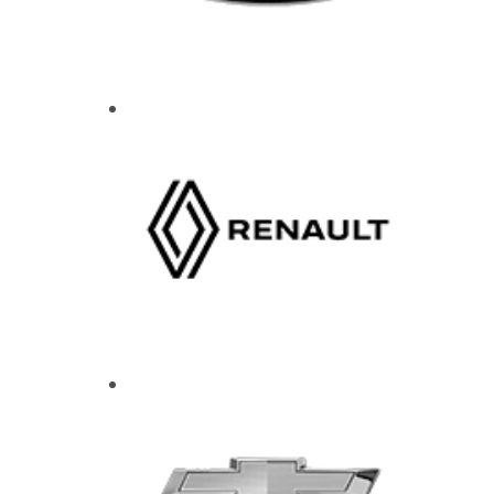
E
T
R
O
S