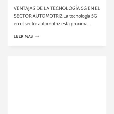
VENTAJAS DE LA TECNOLOGÍA 5G EN EL
SECTOR AUTOMOTRIZ La tecnología 5G
en el sector automotriz está próxima…
T
LEER MAS
E
C
N
O
L
O
G
Í
A
5
G
E