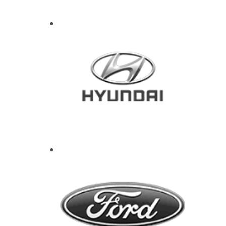
E
O
C
A
D
A
C
U
A
N
T
O
S
K
I
L
Ó
M