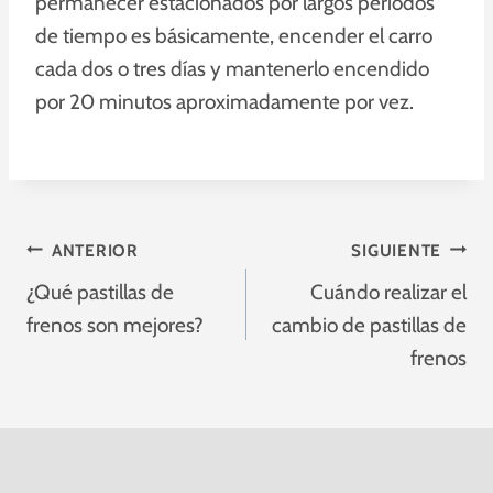
permanecer estacionados por largos periodos
de tiempo es básicamente, encender el carro
cada dos o tres días y mantenerlo encendido
por 20 minutos aproximadamente por vez.
Navegación
ANTERIOR
SIGUIENTE
¿Qué pastillas de
Cuándo realizar el
De
frenos son mejores?
cambio de pastillas de
Entradas
frenos